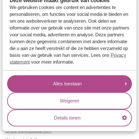
Deze website maakt gebruik van cookies
Verlovingsringen
We gebruiken cookies om content en advertenties te
Vriendschapsringen
personaliseren, om functies voor social media te bieden en
om ons websiteverkeer te analyseren. Ook delen we
Over ons
informatie over uw gebruik van onze site met onze partners
voor social media, adverteren en analyse. Deze partners
Aller Spanninga
kunnen deze gegevens combineren met andere informatie
Historie
die u aan ze heeft verstrekt of die ze hebben verzameld op
Certificaten
basis van uw gebruik van hun services. Lees ons
Privacy
Blogs
statement
voor meer informatie.
Jouw voordelen
Alles toestaan
Conflictvrije Materialen
Oneindig veel mogelijkheden
Weigeren
Kwaliteit
Juweliers & Contact
Details tonen
Onze verkooppunten