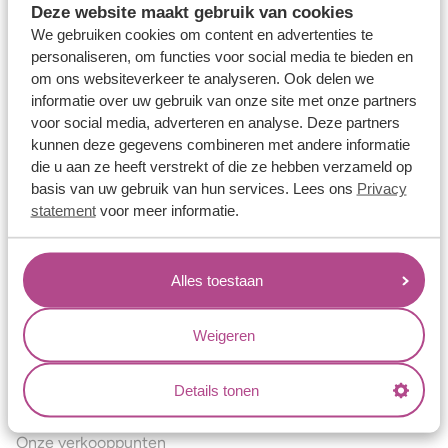
Deze website maakt gebruik van cookies
Verlovingsringen
We gebruiken cookies om content en advertenties te
Vriendschapsringen
personaliseren, om functies voor social media te bieden en
om ons websiteverkeer te analyseren. Ook delen we
Over ons
informatie over uw gebruik van onze site met onze partners
voor social media, adverteren en analyse. Deze partners
Aller Spanninga
kunnen deze gegevens combineren met andere informatie
Historie
die u aan ze heeft verstrekt of die ze hebben verzameld op
basis van uw gebruik van hun services. Lees ons
Privacy
Certificaten
statement
voor meer informatie.
Blogs
Jouw voordelen
Alles toestaan
Conflictvrije Materialen
Oneindig veel mogelijkheden
Weigeren
Kwaliteit
Details tonen
Juweliers & Contact
Onze verkooppunten