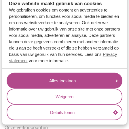
Deze website maakt gebruik van cookies
Verlovingsringen
We gebruiken cookies om content en advertenties te
Vriendschapsringen
personaliseren, om functies voor social media te bieden en
om ons websiteverkeer te analyseren. Ook delen we
Over ons
informatie over uw gebruik van onze site met onze partners
voor social media, adverteren en analyse. Deze partners
Aller Spanninga
kunnen deze gegevens combineren met andere informatie
Historie
die u aan ze heeft verstrekt of die ze hebben verzameld op
basis van uw gebruik van hun services. Lees ons
Privacy
Certificaten
statement
voor meer informatie.
Blogs
Jouw voordelen
Alles toestaan
Conflictvrije Materialen
Oneindig veel mogelijkheden
Weigeren
Kwaliteit
Details tonen
Juweliers & Contact
Onze verkooppunten