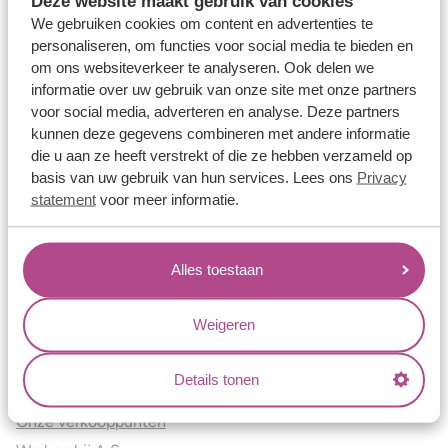
Deze website maakt gebruik van cookies
Verlovingsringen
We gebruiken cookies om content en advertenties te
Vriendschapsringen
personaliseren, om functies voor social media te bieden en
om ons websiteverkeer te analyseren. Ook delen we
Over ons
informatie over uw gebruik van onze site met onze partners
voor social media, adverteren en analyse. Deze partners
Aller Spanninga
kunnen deze gegevens combineren met andere informatie
Historie
die u aan ze heeft verstrekt of die ze hebben verzameld op
Certificaten
basis van uw gebruik van hun services. Lees ons
Privacy
Blogs
statement
voor meer informatie.
Jouw voordelen
Alles toestaan
Conflictvrije Materialen
Oneindig veel mogelijkheden
Weigeren
Kwaliteit
Juweliers & Contact
Details tonen
Onze verkooppunten