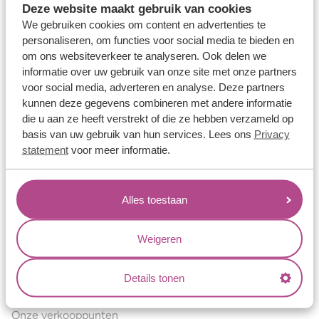
Deze website maakt gebruik van cookies
Verlovingsringen
We gebruiken cookies om content en advertenties te
Vriendschapsringen
personaliseren, om functies voor social media te bieden en
om ons websiteverkeer te analyseren. Ook delen we
Over ons
informatie over uw gebruik van onze site met onze partners
voor social media, adverteren en analyse. Deze partners
Aller Spanninga
kunnen deze gegevens combineren met andere informatie
Historie
die u aan ze heeft verstrekt of die ze hebben verzameld op
basis van uw gebruik van hun services. Lees ons
Privacy
Certificaten
statement
voor meer informatie.
Blogs
Jouw voordelen
Alles toestaan
Conflictvrije Materialen
Oneindig veel mogelijkheden
Weigeren
Kwaliteit
Details tonen
Juweliers & Contact
Onze verkooppunten