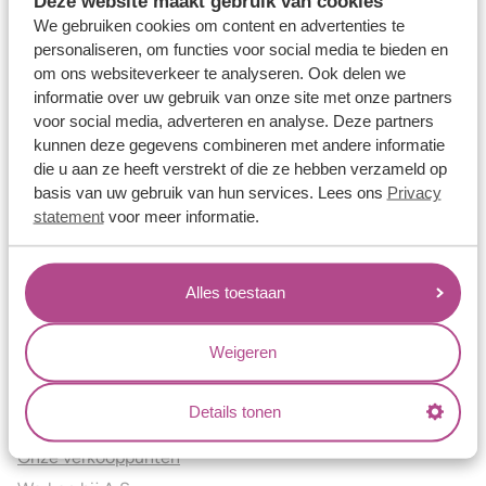
Deze website maakt gebruik van cookies
Verlovingsringen
We gebruiken cookies om content en advertenties te
Vriendschapsringen
personaliseren, om functies voor social media te bieden en
om ons websiteverkeer te analyseren. Ook delen we
Over ons
informatie over uw gebruik van onze site met onze partners
voor social media, adverteren en analyse. Deze partners
Aller Spanninga
kunnen deze gegevens combineren met andere informatie
Historie
die u aan ze heeft verstrekt of die ze hebben verzameld op
Certificaten
basis van uw gebruik van hun services. Lees ons
Privacy
Blogs
statement
voor meer informatie.
Jouw voordelen
Alles toestaan
Conflictvrije Materialen
Oneindig veel mogelijkheden
Weigeren
Kwaliteit
Juweliers & Contact
Details tonen
Onze verkooppunten