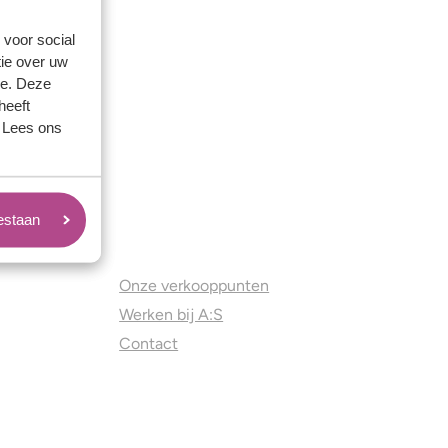
 voor social
ie over uw
se. Deze
heeft
. Lees ons
oestaan
Juweliers & Contact
Onze verkooppunten
Werken bij A:S
Contact