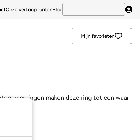
act
Onze verkooppunten
Blog
Inlo
Mijn favorieten
laktebewerkingen maken deze ring tot een waar