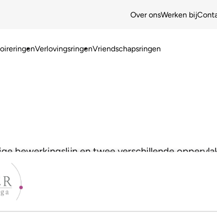
Over ons
Werken bij
Cont
ireringen
Verlovingsringen
Vriendschapsringen
tige bewerkingslijn en twee verschillende opperv