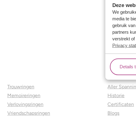
Deze webs
We gebruike
media te bi
gebruik van
partners ku
verstrekt o
Privacy sta
Details 
Ons aanbod
Over o
Trouwringen
Aller Spanni
Memoireringen
Historie
Verlovingsringen
Certificaten
Vriendschapsringen
Blogs