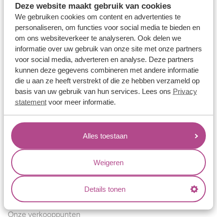
Deze website maakt gebruik van cookies
Verlovingsringen
We gebruiken cookies om content en advertenties te
Vriendschapsringen
personaliseren, om functies voor social media te bieden en
om ons websiteverkeer te analyseren. Ook delen we
Over ons
informatie over uw gebruik van onze site met onze partners
voor social media, adverteren en analyse. Deze partners
Aller Spanninga
kunnen deze gegevens combineren met andere informatie
Historie
die u aan ze heeft verstrekt of die ze hebben verzameld op
basis van uw gebruik van hun services. Lees ons
Privacy
Certificaten
statement
voor meer informatie.
Blogs
Jouw voordelen
Alles toestaan
Conflictvrije Materialen
Oneindig veel mogelijkheden
Weigeren
Kwaliteit
Details tonen
Juweliers & Contact
Onze verkooppunten