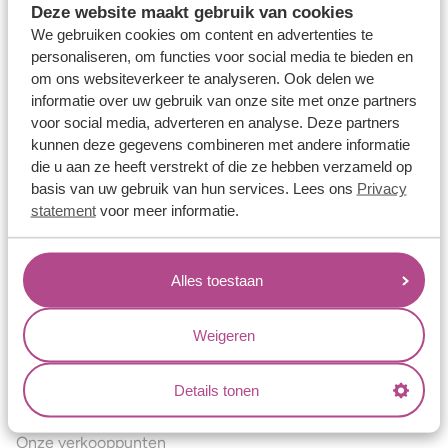
Deze website maakt gebruik van cookies
Verlovingsringen
We gebruiken cookies om content en advertenties te
Vriendschapsringen
personaliseren, om functies voor social media te bieden en
om ons websiteverkeer te analyseren. Ook delen we
Over ons
informatie over uw gebruik van onze site met onze partners
voor social media, adverteren en analyse. Deze partners
Aller Spanninga
kunnen deze gegevens combineren met andere informatie
Historie
die u aan ze heeft verstrekt of die ze hebben verzameld op
basis van uw gebruik van hun services. Lees ons
Privacy
Certificaten
statement
voor meer informatie.
Blogs
Jouw voordelen
Alles toestaan
Conflictvrije Materialen
Oneindig veel mogelijkheden
Weigeren
Kwaliteit
Details tonen
Juweliers & Contact
Onze verkooppunten