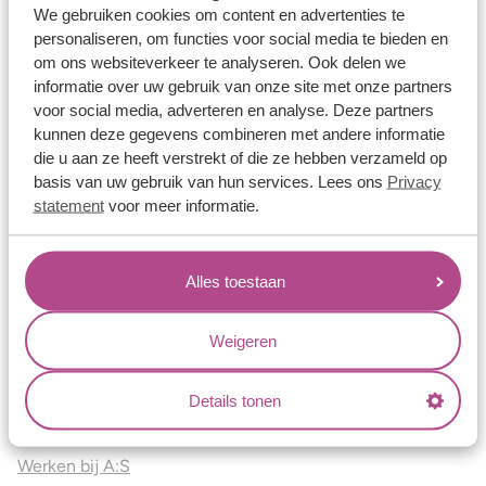
Vriendschapsringen
We gebruiken cookies om content en advertenties te
personaliseren, om functies voor social media te bieden en
Over ons
om ons websiteverkeer te analyseren. Ook delen we
informatie over uw gebruik van onze site met onze partners
Aller Spanninga
voor social media, adverteren en analyse. Deze partners
Historie
kunnen deze gegevens combineren met andere informatie
die u aan ze heeft verstrekt of die ze hebben verzameld op
Certificaten
basis van uw gebruik van hun services. Lees ons
Privacy
Blogs
statement
voor meer informatie.
Jouw voordelen
Alles toestaan
Conflictvrije Materialen
Oneindig veel mogelijkheden
Weigeren
Kwaliteit
Juweliers & Contact
Details tonen
Onze verkooppunten
Werken bij A:S