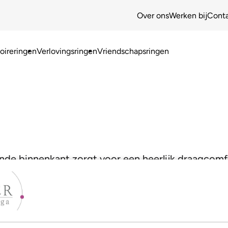
Over ons
Werken bij
Cont
ireringen
Verlovingsringen
Vriendschapsringen
ronde binnenkant zorgt voor een heerlijk draagcomf