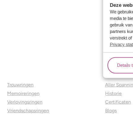
Deze webs
We gebruike
media te bi
gebruik van
partners ku
verstrekt o
Privacy sta
Details 
Ons aanbod
Over o
Trouwringen
Aller Spanni
Memoireringen
Historie
Verlovingsringen
Certificaten
Vriendschapsringen
Blogs