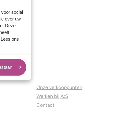
 voor social
ie over uw
se. Deze
heeft
. Lees ons
oestaan
Juweliers & Contact
Onze verkooppunten
Werken bij A:S
Contact