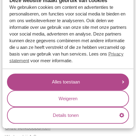
Deze website maakt gebruik van cookies
Verlovingsringen
We gebruiken cookies om content en advertenties te
Vriendschapsringen
personaliseren, om functies voor social media te bieden en
om ons websiteverkeer te analyseren. Ook delen we
Over ons
informatie over uw gebruik van onze site met onze partners
voor social media, adverteren en analyse. Deze partners
Aller Spanninga
kunnen deze gegevens combineren met andere informatie
Historie
die u aan ze heeft verstrekt of die ze hebben verzameld op
Certificaten
basis van uw gebruik van hun services. Lees ons
Privacy
Blogs
statement
voor meer informatie.
Jouw voordelen
Alles toestaan
Conflictvrije Materialen
Oneindig veel mogelijkheden
Weigeren
Kwaliteit
Juweliers & Contact
Details tonen
Onze verkooppunten