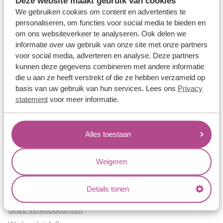
Deze website maakt gebruik van cookies
Verlovingsringen
We gebruiken cookies om content en advertenties te
Vriendschapsringen
personaliseren, om functies voor social media te bieden en
om ons websiteverkeer te analyseren. Ook delen we
Over ons
informatie over uw gebruik van onze site met onze partners
voor social media, adverteren en analyse. Deze partners
Aller Spanninga
kunnen deze gegevens combineren met andere informatie
Historie
die u aan ze heeft verstrekt of die ze hebben verzameld op
Certificaten
basis van uw gebruik van hun services. Lees ons
Privacy
Blogs
statement
voor meer informatie.
Jouw voordelen
Alles toestaan
Conflictvrije Materialen
Oneindig veel mogelijkheden
Weigeren
Kwaliteit
Juweliers & Contact
Details tonen
Onze verkooppunten