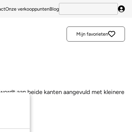
act
Onze verkooppunten
Blog
Inlo
Mijn favorieten
e wordt aan beide kanten aangevuld met kleinere