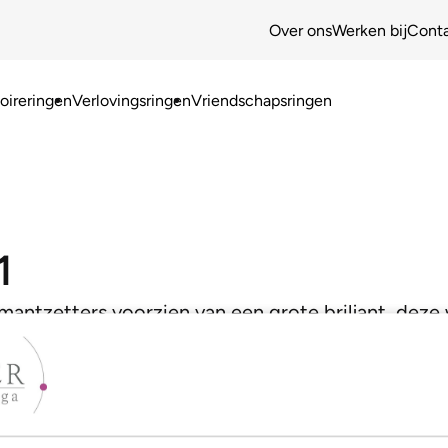
Over ons
Werken bij
Cont
ireringen
Verlovingsringen
Vriendschapsringen
1
iamantzetters voorzien van een grote briljant, dez