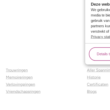
Deze webs
We gebruike
media te bi
gebruik van
partners ku
verstrekt o
Privacy sta
Details 
Ons aanbod
Over o
Trouwringen
Aller Spanni
Memoireringen
Historie
Verlovingsringen
Certificaten
Vriendschapsringen
Blogs