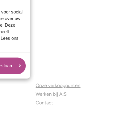
 voor social
ie over uw
se. Deze
heeft
. Lees ons
oestaan
Juweliers & Contact
Onze verkooppunten
Werken bij A:S
Contact