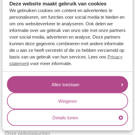
Deze website maakt gebruik van cookies
Verlovingsringen
We gebruiken cookies om content en advertenties te
Vriendschapsringen
personaliseren, om functies voor social media te bieden en
om ons websiteverkeer te analyseren. Ook delen we
Over ons
informatie over uw gebruik van onze site met onze partners
voor social media, adverteren en analyse. Deze partners
Aller Spanninga
kunnen deze gegevens combineren met andere informatie
Historie
die u aan ze heeft verstrekt of die ze hebben verzameld op
basis van uw gebruik van hun services. Lees ons
Privacy
Certificaten
statement
voor meer informatie.
Blogs
Jouw voordelen
Alles toestaan
Conflictvrije Materialen
Oneindig veel mogelijkheden
Weigeren
Kwaliteit
Details tonen
Juweliers & Contact
Onze verkooppunten