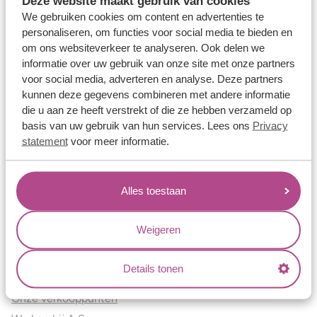
Deze website maakt gebruik van cookies
Verlovingsringen
We gebruiken cookies om content en advertenties te
Vriendschapsringen
personaliseren, om functies voor social media te bieden en
om ons websiteverkeer te analyseren. Ook delen we
Over ons
informatie over uw gebruik van onze site met onze partners
voor social media, adverteren en analyse. Deze partners
Aller Spanninga
kunnen deze gegevens combineren met andere informatie
Historie
die u aan ze heeft verstrekt of die ze hebben verzameld op
Certificaten
basis van uw gebruik van hun services. Lees ons
Privacy
Blogs
statement
voor meer informatie.
Jouw voordelen
Alles toestaan
Conflictvrije Materialen
Oneindig veel mogelijkheden
Weigeren
Kwaliteit
Juweliers & Contact
Details tonen
Onze verkooppunten