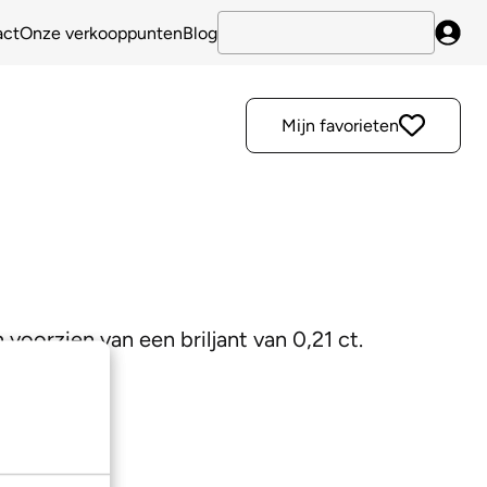
act
Onze verkooppunten
Blog
Inlo
Mijn favorieten
voorzien van een briljant van 0,21 ct.