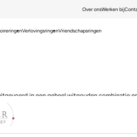
Over ons
Werken bij
Cont
ireringen
Verlovingsringen
Vriendschapsringen
 uitgevoerd in een geheel witgouden combinatie en 