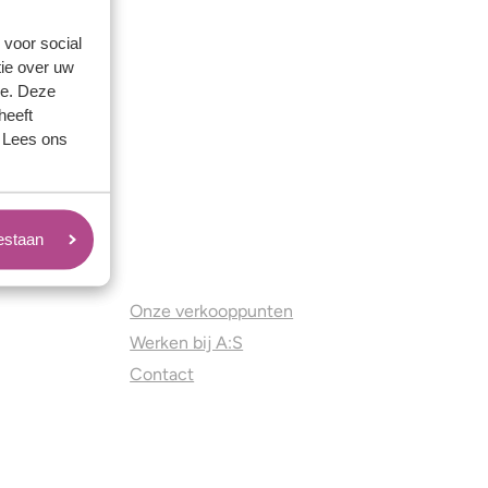
 voor social
ie over uw
se. Deze
heeft
. Lees ons
oestaan
Juweliers & Contact
Onze verkooppunten
Werken bij A:S
Contact