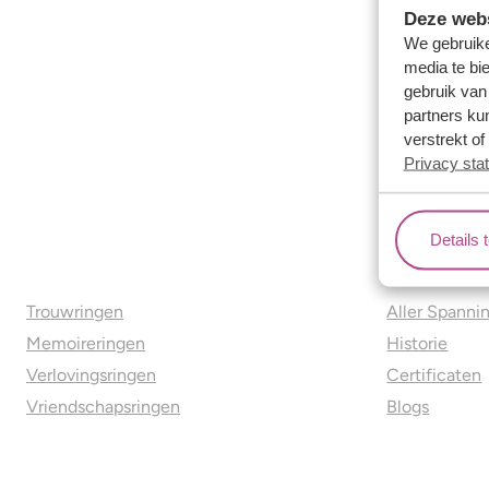
Deze webs
We gebruike
media te bi
gebruik van
partners ku
verstrekt o
Privacy sta
Details 
Ons aanbod
Over o
Trouwringen
Aller Spanni
Memoireringen
Historie
Verlovingsringen
Certificaten
Vriendschapsringen
Blogs