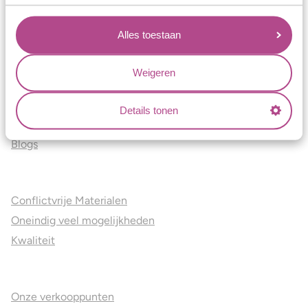
Verlovingsringen
Vriendschapsringen
Alles toestaan
Over ons
Weigeren
Aller Spanninga
Historie
Details tonen
Certificaten
Blogs
Jouw voordelen
Conflictvrije Materialen
Oneindig veel mogelijkheden
Kwaliteit
Juweliers & Contact
Onze verkooppunten