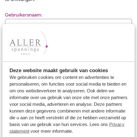
Gebruikersnaam:
Terug naar inloggen
Reset verzoek versturen
Deze website maakt gebruik van cookies
Nog geen gebruikersnaam en wachtwoord ontvangen?
We gebruiken cookies om content en advertenties te
Vraag
hier
je inloggegevens aan.
personaliseren, om functies voor social media te bieden en
om ons websiteverkeer te analyseren. Ook delen we
informatie over uw gebruik van onze site met onze partners
voor social media, adverteren en analyse. Deze partners
Ons aanbod
kunnen deze gegevens combineren met andere informatie
die u aan ze heeft verstrekt of die ze hebben verzameld op
Trouwringen
basis van uw gebruik van hun services. Lees ons
Privacy
statement
voor meer informatie.
Memoireringen