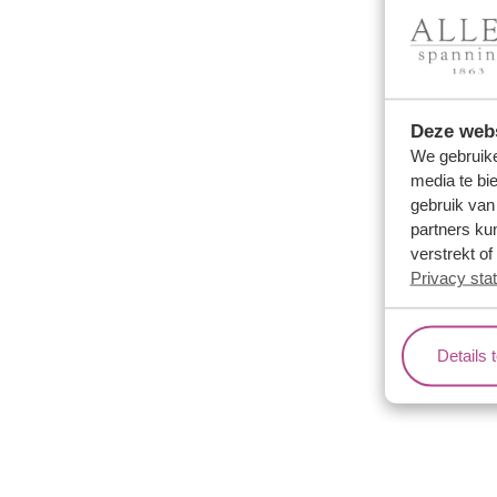
Wachtwoord
Deze webs
We gebruike
media te bi
gebruik van
partners ku
Inloggen
verstrekt o
Privacy sta
Nog geen g
Details 
Ons aanbod
Over o