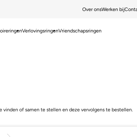
Over ons
Werken bij
Cont
ireringen
Verlovingsringen
Vriendschapsringen
e vinden of samen te stellen en deze vervolgens te bestellen.
aam: