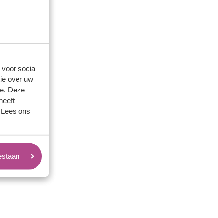
 voor social
ie over uw
se. Deze
heeft
rd vergeten?
. Lees ons
egevens aan.
oestaan
Juweliers & Contact