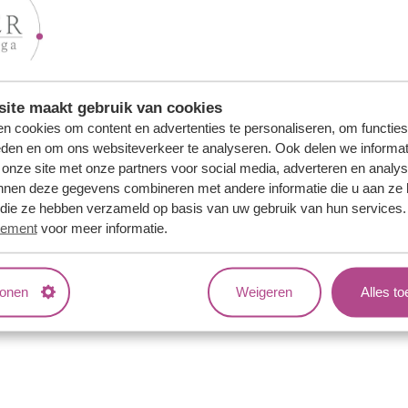
:
ite maakt gebruik van cookies
n cookies om content en advertenties te personaliseren, om functies
eden en om ons websiteverkeer te analyseren. Ook delen we informat
 onze site met onze partners voor social media, adverteren en analy
nnen deze gegevens combineren met andere informatie die u aan ze 
Wachtwoo
f die ze hebben verzameld op basis van uw gebruik van hun services
tement
voor meer informatie.
ebruikersnaam en wachtwoord ontvangen? Vraag
hier
je inlogg
tonen
Weigeren
Alles t
ns
Jouw voordelen