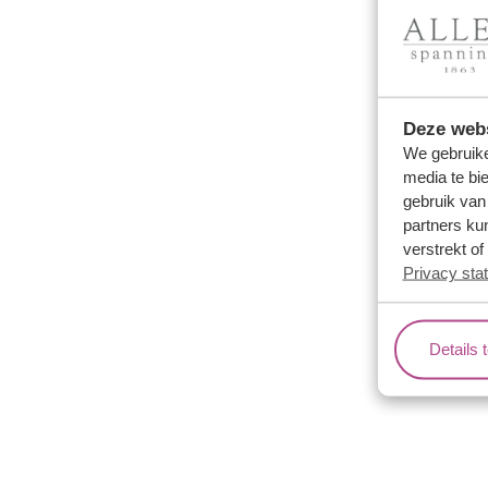
Wachtwoord
Deze webs
We gebruike
media te bi
gebruik van
partners ku
Inloggen
verstrekt o
Privacy sta
Nog geen g
Details 
Ons aanbod
Over o