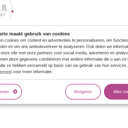
:
ite maakt gebruik van cookies
n cookies om content en advertenties te personaliseren, om functies
eden en om ons websiteverkeer te analyseren. Ook delen we informat
 onze site met onze partners voor social media, adverteren en analy
nnen deze gegevens combineren met andere informatie die u aan ze 
Wachtwoo
f die ze hebben verzameld op basis van uw gebruik van hun services
tement
voor meer informatie.
ebruikersnaam en wachtwoord ontvangen? Vraag
hier
je inlogg
tonen
Weigeren
Alles t
ns
Jouw voordelen