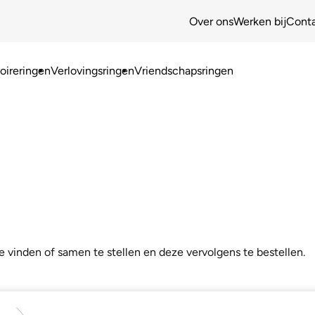
Over ons
Werken bij
Cont
ireringen
Verlovingsringen
Vriendschapsringen
e vinden of samen te stellen en deze vervolgens te bestellen.
aam: