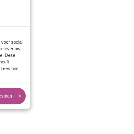
 voor social
ie over uw
se. Deze
heeft
rd vergeten?
. Lees ons
egevens aan.
oestaan
Juweliers & Contact