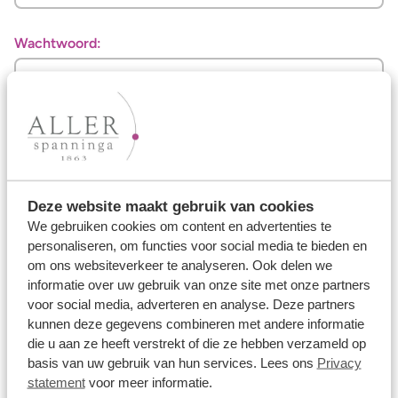
Wachtwoord:
Wachtwoord vergeten?
Inloggen
Deze website maakt gebruik van cookies
Nog geen gebruikersnaam en wachtwoord ontvangen?
We gebruiken cookies om content en advertenties te
Vraag
hier
je inloggegevens aan.
personaliseren, om functies voor social media te bieden en
om ons websiteverkeer te analyseren. Ook delen we
informatie over uw gebruik van onze site met onze partners
voor social media, adverteren en analyse. Deze partners
Ons aanbod
kunnen deze gegevens combineren met andere informatie
die u aan ze heeft verstrekt of die ze hebben verzameld op
Trouwringen
basis van uw gebruik van hun services. Lees ons
Privacy
statement
voor meer informatie.
Memoireringen