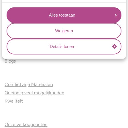
Verlovingsringen
Vriendschapsringen
Alles toestaan
Over ons
Weigeren
Aller Spanninga
Historie
Details tonen
Certificaten
Blogs
Jouw voordelen
Conflictvrije Materialen
Oneindig veel mogelijkheden
Kwaliteit
Juweliers & Contact
Onze verkooppunten