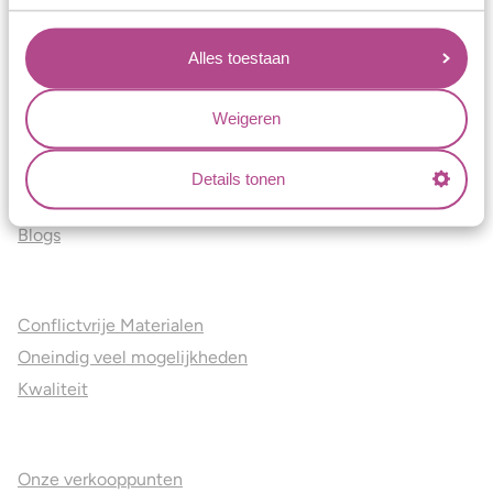
Verlovingsringen
Vriendschapsringen
Alles toestaan
Over ons
Weigeren
Aller Spanninga
Historie
Details tonen
Certificaten
Blogs
Jouw voordelen
Conflictvrije Materialen
Oneindig veel mogelijkheden
Kwaliteit
Juweliers & Contact
Onze verkooppunten