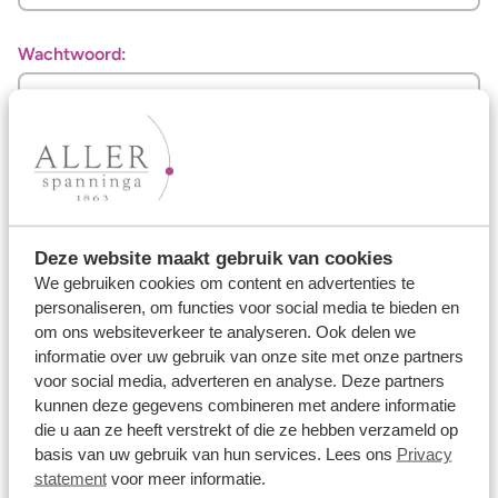
Wachtwoord:
Wachtwoord vergeten?
Inloggen
Deze website maakt gebruik van cookies
Nog geen gebruikersnaam en wachtwoord ontvangen?
We gebruiken cookies om content en advertenties te
Vraag
hier
je inloggegevens aan.
personaliseren, om functies voor social media te bieden en
om ons websiteverkeer te analyseren. Ook delen we
informatie over uw gebruik van onze site met onze partners
voor social media, adverteren en analyse. Deze partners
Ons aanbod
kunnen deze gegevens combineren met andere informatie
die u aan ze heeft verstrekt of die ze hebben verzameld op
Trouwringen
basis van uw gebruik van hun services. Lees ons
Privacy
statement
voor meer informatie.
Memoireringen