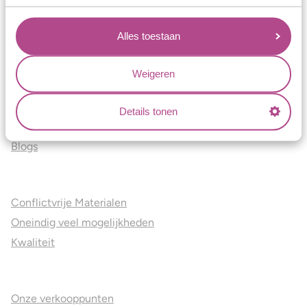
Verlovingsringen
Vriendschapsringen
Alles toestaan
Over ons
Weigeren
Aller Spanninga
Historie
Details tonen
Certificaten
Blogs
Jouw voordelen
Conflictvrije Materialen
Oneindig veel mogelijkheden
Kwaliteit
Juweliers & Contact
Onze verkooppunten