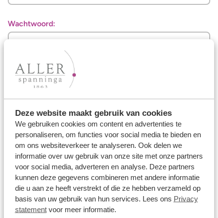
Wachtwoord:
Wachtwoord vergeten?
Inloggen
Deze website maakt gebruik van cookies
Nog geen gebruikersnaam en wachtwoord ontvangen?
We gebruiken cookies om content en advertenties te
Vraag
hier
je inloggegevens aan.
personaliseren, om functies voor social media te bieden en
om ons websiteverkeer te analyseren. Ook delen we
informatie over uw gebruik van onze site met onze partners
voor social media, adverteren en analyse. Deze partners
Ons aanbod
kunnen deze gegevens combineren met andere informatie
die u aan ze heeft verstrekt of die ze hebben verzameld op
Trouwringen
basis van uw gebruik van hun services. Lees ons
Privacy
statement
voor meer informatie.
Memoireringen