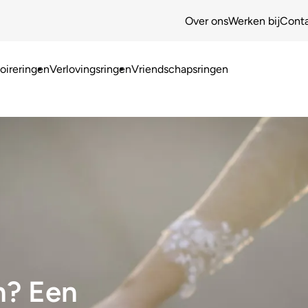
Over ons
Werken bij
Cont
ireringen
Verlovingsringen
Vriendschapsringen
n? Een