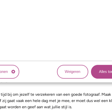
tleggen
Je wilt meerdere locaties bezoeken. Wat vind je belangrijk? De 
wlocatie? Deze kan de sfeer van jullie bruiloft maken of breken. 
 beste locatie, maar wees kritisch. Stel voor jezelf een wensenl
checklist naar de locatie. Maak er een uitje van. Schrijf op wa
et eten, het personeel, de mogelijkheden en de prijzen. Wees op 
g te voorkomen.
tonen
Weigeren
Alles t
aaf
 tijd bij om jezelf te verzekeren van een goede fotograaf. Maak
f zij gaat vaak een hele dag met je mee, er moet dus wel een kli
t worden en geef aan wat jullie stijl is.