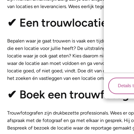
van locaties en leveranciers. Wees eerlijk tegen jezelf!
✔ Een trouwlocatie vas
Bepalen waar je gaat trouwen is vaak een tijdrovende klus. 
die een locatie voor jullie heeft? De uitstraling van de trou
locatie waar je ook gaat eten? Kies daarom niet de eerste de
waar de locatie aan moet voldoen en ga vervolgens met deze 
locatie goed, of niet goed, vindt. Doe dit van de locatie, h
het zoeken én vastleggen van een locatie om teleurstellin
Details 
✔ Boek een trouwfotogr
Trouwfotografen zijn drukbezette professionals. Wees er op
afspraak met de fotograaf en ga met elkaar in gesprek. Hij o
Bespreek of bezoek de locatie waar de reportage gemaakt gaa