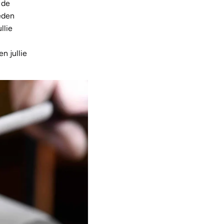
 de
eden
llie
n jullie