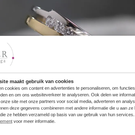
ite maakt gebruik van cookies
n cookies om content en advertenties te personaliseren, om functies
eden en om ons websiteverkeer te analyseren. Ook delen we informat
get
 onze site met onze partners voor social media, adverteren en analy
nnen deze gegevens combineren met andere informatie die u aan ze 
f die ze hebben verzameld op basis van uw gebruik van hun services
 voor jullie bruiloft te bepalen. Een serieuze en belangrijke
tement
voor meer informatie.
maximaal wilt en kunt besteden aan de bruiloft; heel veel besl
hebt voordat je daadwerkelijk begint met de trouwplannen en het