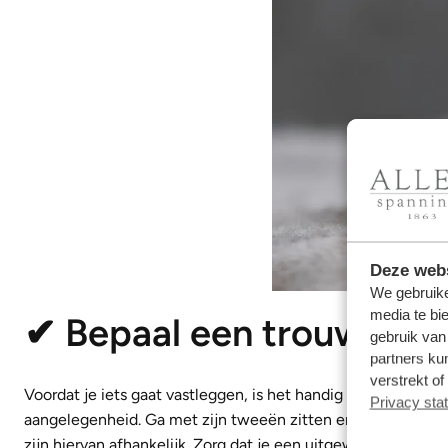
Deze webs
We gebruike
media te bi
✔ Bepaal een trouwbud
gebruik van
partners ku
verstrekt o
Voordat je iets gaat vastleggen, is het handig om een budget
Privacy sta
aangelegenheid. Ga met zijn tweeën zitten en bekijk wat je 
zijn hiervan afhankelijk. Zorg dat je een uitgewerkt plan 