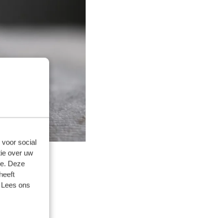
 voor social
ie over uw
se. Deze
heeft
. Lees ons
issingen
 boeken