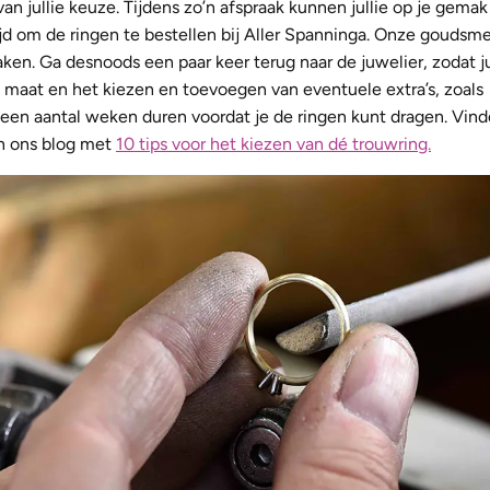
an jullie keuze. Tijdens zo’n afspraak kunnen jullie op je gemak
ijd om de ringen te bestellen bij Aller Spanninga. Onze goudsm
en. Ga desnoods een paar keer terug naar de juwelier, zodat ju
e maat en het kiezen en toevoegen van eventuele extra’s, zoals
t een aantal weken duren voordat je de ringen kunt dragen. Vinde
an ons blog met
10 tips voor het kiezen van dé trouwring.