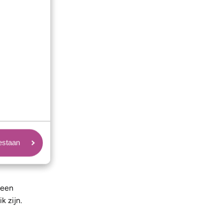
herinnering
Wil je een
ijst op
t je per
tijd met
oestaan
 een
k zijn.