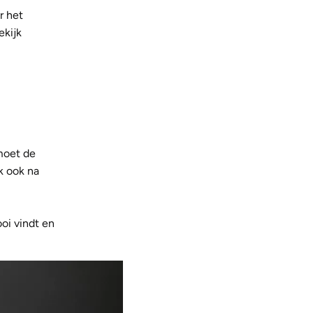
r het
ekijk
 moet de
k ook na
oi vindt en