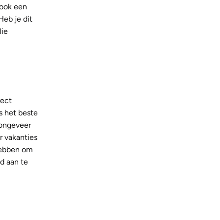
 ook een
Heb je dit
lie
rect
s het beste
 ongeveer
r vakanties
 hebben om
jd aan te