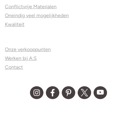
Conflictvrije Materialen
Oneindig veel mogelijkheden
Kwaliteit
Juweliers & Contact
Onze verkooppunten
Werken bij A:S
Contact
© Aller Spanninga 2026
Algemene Voorwaarden
Privacy statement
Disclaimer
Media kit