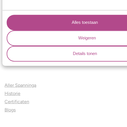
Alles toestaan
Ons aanbod
Trouwringen
Weigeren
Memoireringen
Verlovingsringen
Details tonen
Vriendschapsringen
Over ons
Aller Spanninga
Historie
Certificaten
Blogs
Jouw voordelen