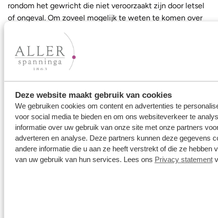
rondom het gewricht die niet veroorzaakt zijn door letsel
of ongeval. Om zoveel mogelijk te weten te komen over
de verschillende soorten reuma is onderzoek hard nodig.
In de jaarlijkse Reumaweek in maart komen daarom
collectanten langs voor het Reumafonds. Heb je de
collectant gemist? Dan kun je uiteraard ook online
doneren.
Deze website maakt gebruik van cookies
We gebruiken cookies om content en advertenties te personalis
Reuma ring kopen?
voor social media te bieden en om ons websiteverkeer te analy
informatie over uw gebruik van onze site met onze partners voor
adverteren en analyse. Deze partners kunnen deze gegevens 
Benieuwd naar alle mogelijkheden op het gebied van
andere informatie die u aan ze heeft verstrekt of die ze hebben
reumaringen en scharnieren hiervoor? Ga naar
van uw gebruik van hun services. Lees ons
Privacy statement
v
een
juwelier in de buurt
om de mogelijkheden te
bespreken. Alvast wat inspiratie opdoen?
Bekijk ons aanbod "gewone" ringen en ontdek welke 