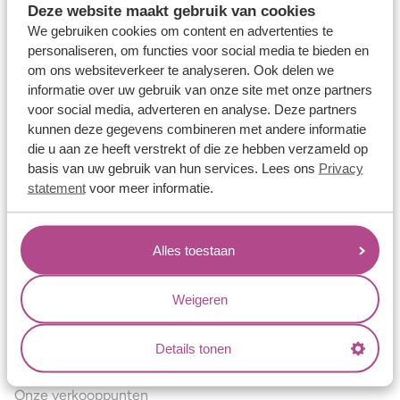
Deze website maakt gebruik van cookies
Verlovingsringen
We gebruiken cookies om content en advertenties te
Vriendschapsringen
personaliseren, om functies voor social media te bieden en
om ons websiteverkeer te analyseren. Ook delen we
Over ons
informatie over uw gebruik van onze site met onze partners
voor social media, adverteren en analyse. Deze partners
Aller Spanninga
kunnen deze gegevens combineren met andere informatie
Historie
die u aan ze heeft verstrekt of die ze hebben verzameld op
basis van uw gebruik van hun services. Lees ons
Privacy
Certificaten
statement
voor meer informatie.
Blogs
Jouw voordelen
Alles toestaan
Conflictvrije Materialen
Oneindig veel mogelijkheden
Weigeren
Kwaliteit
Details tonen
Juweliers & Contact
Onze verkooppunten