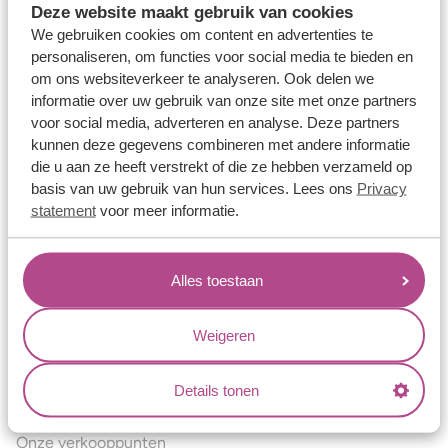
Deze website maakt gebruik van cookies
Verlovingsringen
We gebruiken cookies om content en advertenties te
Vriendschapsringen
personaliseren, om functies voor social media te bieden en
om ons websiteverkeer te analyseren. Ook delen we
Over ons
informatie over uw gebruik van onze site met onze partners
voor social media, adverteren en analyse. Deze partners
Aller Spanninga
kunnen deze gegevens combineren met andere informatie
Historie
die u aan ze heeft verstrekt of die ze hebben verzameld op
basis van uw gebruik van hun services. Lees ons
Privacy
Certificaten
statement
voor meer informatie.
Blogs
Jouw voordelen
Alles toestaan
Conflictvrije Materialen
Oneindig veel mogelijkheden
Weigeren
Kwaliteit
Details tonen
Juweliers & Contact
Onze verkooppunten