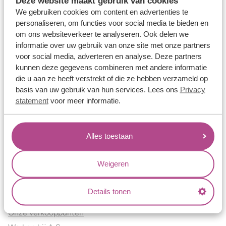
Deze website maakt gebruik van cookies
Verlovingsringen
We gebruiken cookies om content en advertenties te
Vriendschapsringen
personaliseren, om functies voor social media te bieden en
om ons websiteverkeer te analyseren. Ook delen we
Over ons
informatie over uw gebruik van onze site met onze partners
voor social media, adverteren en analyse. Deze partners
Aller Spanninga
kunnen deze gegevens combineren met andere informatie
Historie
die u aan ze heeft verstrekt of die ze hebben verzameld op
Certificaten
basis van uw gebruik van hun services. Lees ons
Privacy
Blogs
statement
voor meer informatie.
Jouw voordelen
Alles toestaan
Conflictvrije Materialen
Oneindig veel mogelijkheden
Weigeren
Kwaliteit
Juweliers & Contact
Details tonen
Onze verkooppunten