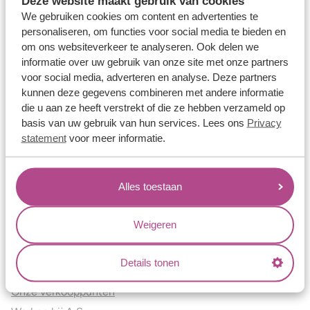
Deze website maakt gebruik van cookies
Verlovingsringen
We gebruiken cookies om content en advertenties te
Vriendschapsringen
personaliseren, om functies voor social media te bieden en
om ons websiteverkeer te analyseren. Ook delen we
Over ons
informatie over uw gebruik van onze site met onze partners
voor social media, adverteren en analyse. Deze partners
Aller Spanninga
kunnen deze gegevens combineren met andere informatie
Historie
die u aan ze heeft verstrekt of die ze hebben verzameld op
Certificaten
basis van uw gebruik van hun services. Lees ons
Privacy
Blogs
statement
voor meer informatie.
Jouw voordelen
Alles toestaan
Conflictvrije Materialen
Oneindig veel mogelijkheden
Weigeren
Kwaliteit
Juweliers & Contact
Details tonen
Onze verkooppunten