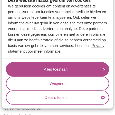
Deze website maakt gebruik van cookies
Verlovingsringen
We gebruiken cookies om content en advertenties te
Vriendschapsringen
personaliseren, om functies voor social media te bieden en
om ons websiteverkeer te analyseren. Ook delen we
Over ons
informatie over uw gebruik van onze site met onze partners
voor social media, adverteren en analyse. Deze partners
Aller Spanninga
kunnen deze gegevens combineren met andere informatie
Historie
die u aan ze heeft verstrekt of die ze hebben verzameld op
Certificaten
basis van uw gebruik van hun services. Lees ons
Privacy
Blogs
statement
voor meer informatie.
Jouw voordelen
Alles toestaan
Conflictvrije Materialen
Oneindig veel mogelijkheden
Weigeren
Kwaliteit
Juweliers & Contact
Details tonen
Onze verkooppunten