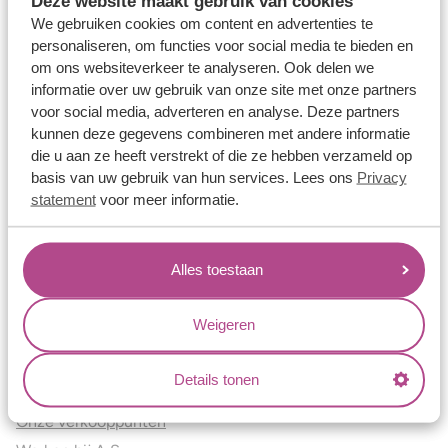
Deze website maakt gebruik van cookies
Verlovingsringen
We gebruiken cookies om content en advertenties te
Vriendschapsringen
personaliseren, om functies voor social media te bieden en
om ons websiteverkeer te analyseren. Ook delen we
Over ons
informatie over uw gebruik van onze site met onze partners
voor social media, adverteren en analyse. Deze partners
Aller Spanninga
kunnen deze gegevens combineren met andere informatie
Historie
die u aan ze heeft verstrekt of die ze hebben verzameld op
Certificaten
basis van uw gebruik van hun services. Lees ons
Privacy
Blogs
statement
voor meer informatie.
Jouw voordelen
Alles toestaan
Conflictvrije Materialen
Oneindig veel mogelijkheden
Weigeren
Kwaliteit
Juweliers & Contact
Details tonen
Onze verkooppunten