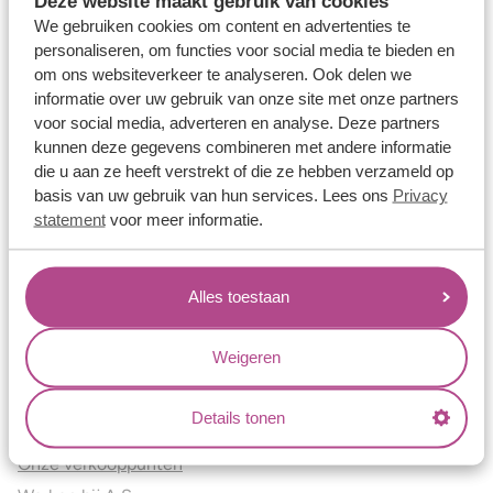
Deze website maakt gebruik van cookies
Verlovingsringen
We gebruiken cookies om content en advertenties te
Vriendschapsringen
personaliseren, om functies voor social media te bieden en
om ons websiteverkeer te analyseren. Ook delen we
Over ons
informatie over uw gebruik van onze site met onze partners
voor social media, adverteren en analyse. Deze partners
Aller Spanninga
kunnen deze gegevens combineren met andere informatie
Historie
die u aan ze heeft verstrekt of die ze hebben verzameld op
Certificaten
basis van uw gebruik van hun services. Lees ons
Privacy
Blogs
statement
voor meer informatie.
Jouw voordelen
Alles toestaan
Conflictvrije Materialen
Oneindig veel mogelijkheden
Weigeren
Kwaliteit
Juweliers & Contact
Details tonen
Onze verkooppunten