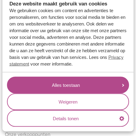
Deze website maakt gebruik van cookies
Verlovingsringen
We gebruiken cookies om content en advertenties te
Vriendschapsringen
personaliseren, om functies voor social media te bieden en
om ons websiteverkeer te analyseren. Ook delen we
Over ons
informatie over uw gebruik van onze site met onze partners
voor social media, adverteren en analyse. Deze partners
Aller Spanninga
kunnen deze gegevens combineren met andere informatie
Historie
die u aan ze heeft verstrekt of die ze hebben verzameld op
basis van uw gebruik van hun services. Lees ons
Privacy
Certificaten
statement
voor meer informatie.
Blogs
Jouw voordelen
Alles toestaan
Conflictvrije Materialen
Oneindig veel mogelijkheden
Weigeren
Kwaliteit
Details tonen
Juweliers & Contact
Onze verkooppunten