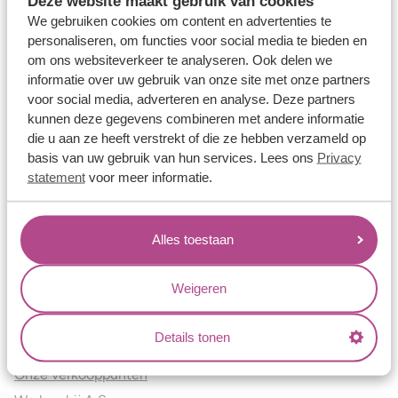
Deze website maakt gebruik van cookies
Verlovingsringen
We gebruiken cookies om content en advertenties te
Vriendschapsringen
personaliseren, om functies voor social media te bieden en
om ons websiteverkeer te analyseren. Ook delen we
Over ons
informatie over uw gebruik van onze site met onze partners
voor social media, adverteren en analyse. Deze partners
Aller Spanninga
kunnen deze gegevens combineren met andere informatie
Historie
die u aan ze heeft verstrekt of die ze hebben verzameld op
Certificaten
basis van uw gebruik van hun services. Lees ons
Privacy
Blogs
statement
voor meer informatie.
Jouw voordelen
Alles toestaan
Conflictvrije Materialen
Oneindig veel mogelijkheden
Weigeren
Kwaliteit
Juweliers & Contact
Details tonen
Onze verkooppunten