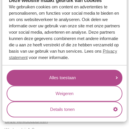
Deze website maakt gebruik van cookies
Verlovingsringen
We gebruiken cookies om content en advertenties te
Vriendschapsringen
personaliseren, om functies voor social media te bieden en
om ons websiteverkeer te analyseren. Ook delen we
Over ons
informatie over uw gebruik van onze site met onze partners
voor social media, adverteren en analyse. Deze partners
Aller Spanninga
kunnen deze gegevens combineren met andere informatie
Historie
die u aan ze heeft verstrekt of die ze hebben verzameld op
Certificaten
basis van uw gebruik van hun services. Lees ons
Privacy
Blogs
statement
voor meer informatie.
Jouw voordelen
Alles toestaan
Conflictvrije Materialen
Oneindig veel mogelijkheden
Weigeren
Kwaliteit
Juweliers & Contact
Details tonen
Onze verkooppunten