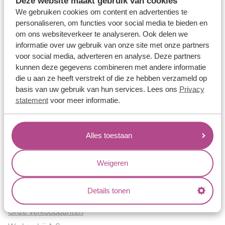
Deze website maakt gebruik van cookies
Verlovingsringen
We gebruiken cookies om content en advertenties te
Vriendschapsringen
personaliseren, om functies voor social media te bieden en
om ons websiteverkeer te analyseren. Ook delen we
Over ons
informatie over uw gebruik van onze site met onze partners
voor social media, adverteren en analyse. Deze partners
Aller Spanninga
kunnen deze gegevens combineren met andere informatie
Historie
die u aan ze heeft verstrekt of die ze hebben verzameld op
Certificaten
basis van uw gebruik van hun services. Lees ons
Privacy
Blogs
statement
voor meer informatie.
Jouw voordelen
Alles toestaan
Conflictvrije Materialen
Oneindig veel mogelijkheden
Weigeren
Kwaliteit
Juweliers & Contact
Details tonen
Onze verkooppunten