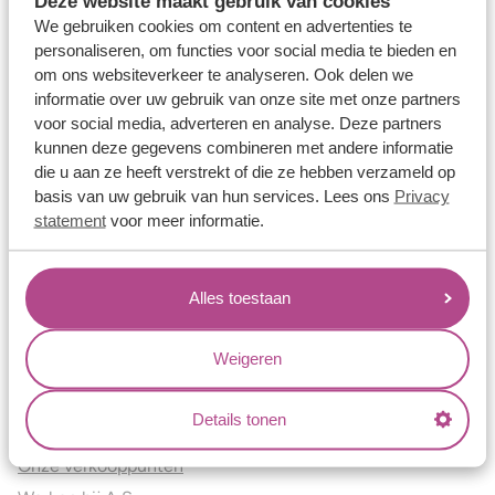
Deze website maakt gebruik van cookies
Verlovingsringen
We gebruiken cookies om content en advertenties te
Vriendschapsringen
personaliseren, om functies voor social media te bieden en
om ons websiteverkeer te analyseren. Ook delen we
Over ons
informatie over uw gebruik van onze site met onze partners
voor social media, adverteren en analyse. Deze partners
Aller Spanninga
kunnen deze gegevens combineren met andere informatie
Historie
die u aan ze heeft verstrekt of die ze hebben verzameld op
Certificaten
basis van uw gebruik van hun services. Lees ons
Privacy
Blogs
statement
voor meer informatie.
Jouw voordelen
Alles toestaan
Conflictvrije Materialen
Oneindig veel mogelijkheden
Weigeren
Kwaliteit
Juweliers & Contact
Details tonen
Onze verkooppunten