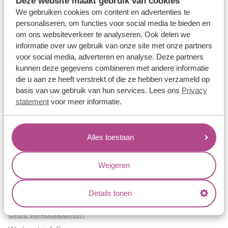
Deze website maakt gebruik van cookies
Verlovingsringen
We gebruiken cookies om content en advertenties te
Vriendschapsringen
personaliseren, om functies voor social media te bieden en
om ons websiteverkeer te analyseren. Ook delen we
Over ons
informatie over uw gebruik van onze site met onze partners
voor social media, adverteren en analyse. Deze partners
Aller Spanninga
kunnen deze gegevens combineren met andere informatie
Historie
die u aan ze heeft verstrekt of die ze hebben verzameld op
Certificaten
basis van uw gebruik van hun services. Lees ons
Privacy
Blogs
statement
voor meer informatie.
Jouw voordelen
Alles toestaan
Conflictvrije Materialen
Oneindig veel mogelijkheden
Weigeren
Kwaliteit
Juweliers & Contact
Details tonen
Onze verkooppunten