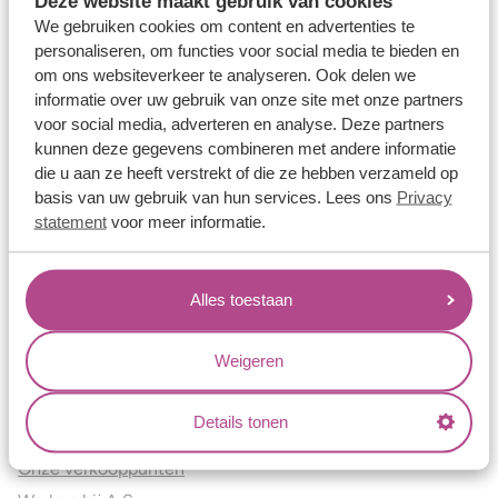
Deze website maakt gebruik van cookies
Verlovingsringen
We gebruiken cookies om content en advertenties te
Vriendschapsringen
personaliseren, om functies voor social media te bieden en
om ons websiteverkeer te analyseren. Ook delen we
Over ons
informatie over uw gebruik van onze site met onze partners
voor social media, adverteren en analyse. Deze partners
Aller Spanninga
kunnen deze gegevens combineren met andere informatie
Historie
die u aan ze heeft verstrekt of die ze hebben verzameld op
Certificaten
basis van uw gebruik van hun services. Lees ons
Privacy
Blogs
statement
voor meer informatie.
Jouw voordelen
Alles toestaan
Conflictvrije Materialen
Oneindig veel mogelijkheden
Weigeren
Kwaliteit
Juweliers & Contact
Details tonen
Onze verkooppunten