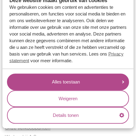
Deze website maakt gebruik van cookies
Verlovingsringen
We gebruiken cookies om content en advertenties te
Vriendschapsringen
personaliseren, om functies voor social media te bieden en
om ons websiteverkeer te analyseren. Ook delen we
Over ons
informatie over uw gebruik van onze site met onze partners
voor social media, adverteren en analyse. Deze partners
Aller Spanninga
kunnen deze gegevens combineren met andere informatie
Historie
die u aan ze heeft verstrekt of die ze hebben verzameld op
Certificaten
basis van uw gebruik van hun services. Lees ons
Privacy
Blogs
statement
voor meer informatie.
Jouw voordelen
Alles toestaan
Conflictvrije Materialen
Oneindig veel mogelijkheden
Weigeren
Kwaliteit
Juweliers & Contact
Details tonen
Onze verkooppunten