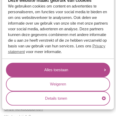
Deze website maakt gebruik van cookies
Verlovingsringen
We gebruiken cookies om content en advertenties te
Vriendschapsringen
personaliseren, om functies voor social media te bieden en
om ons websiteverkeer te analyseren. Ook delen we
Over ons
informatie over uw gebruik van onze site met onze partners
voor social media, adverteren en analyse. Deze partners
Aller Spanninga
kunnen deze gegevens combineren met andere informatie
Historie
die u aan ze heeft verstrekt of die ze hebben verzameld op
Certificaten
basis van uw gebruik van hun services. Lees ons
Privacy
Blogs
statement
voor meer informatie.
Jouw voordelen
Alles toestaan
Conflictvrije Materialen
Oneindig veel mogelijkheden
Weigeren
Kwaliteit
Juweliers & Contact
Details tonen
Onze verkooppunten