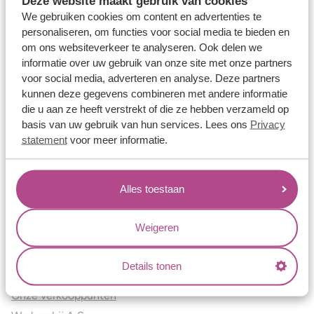
Deze website maakt gebruik van cookies
Verlovingsringen
We gebruiken cookies om content en advertenties te
Vriendschapsringen
personaliseren, om functies voor social media te bieden en
om ons websiteverkeer te analyseren. Ook delen we
Over ons
informatie over uw gebruik van onze site met onze partners
voor social media, adverteren en analyse. Deze partners
Aller Spanninga
kunnen deze gegevens combineren met andere informatie
Historie
die u aan ze heeft verstrekt of die ze hebben verzameld op
Certificaten
basis van uw gebruik van hun services. Lees ons
Privacy
Blogs
statement
voor meer informatie.
Jouw voordelen
Alles toestaan
Conflictvrije Materialen
Oneindig veel mogelijkheden
Weigeren
Kwaliteit
Juweliers & Contact
Details tonen
Onze verkooppunten