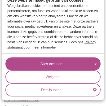
Deze website maakt gebruik van cookies
Verlovingsringen
We gebruiken cookies om content en advertenties te
Vriendschapsringen
personaliseren, om functies voor social media te bieden en
om ons websiteverkeer te analyseren. Ook delen we
Over ons
informatie over uw gebruik van onze site met onze partners
voor social media, adverteren en analyse. Deze partners
Aller Spanninga
kunnen deze gegevens combineren met andere informatie
Historie
die u aan ze heeft verstrekt of die ze hebben verzameld op
Certificaten
basis van uw gebruik van hun services. Lees ons
Privacy
Blogs
statement
voor meer informatie.
Jouw voordelen
Alles toestaan
Conflictvrije Materialen
Oneindig veel mogelijkheden
Weigeren
Kwaliteit
Juweliers & Contact
Details tonen
Onze verkooppunten