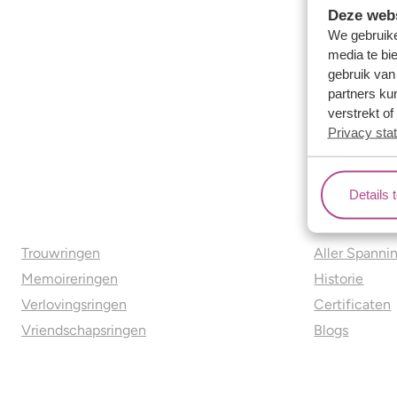
Deze webs
We gebruike
media te bi
gebruik van
partners ku
verstrekt o
Privacy sta
Details 
Ons aanbod
Over o
Trouwringen
Aller Spanni
Memoireringen
Historie
Verlovingsringen
Certificaten
Vriendschapsringen
Blogs