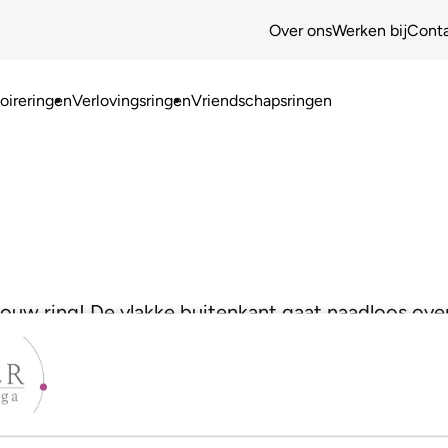
Over ons
Werken bij
Cont
ireringen
Verlovingsringen
Vriendschapsringen
jouw ring! De vlakke buitenkant gaat naadloos ove
oor een heel moderne look!