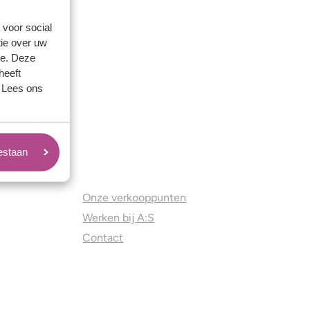
 voor social
ie over uw
se. Deze
heeft
. Lees ons
oestaan
Juweliers & Contact
Onze verkooppunten
Werken bij A:S
Contact