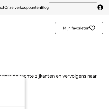
act
Onze verkooppunten
Blog
Inlo
Mijn favorieten
r naar de rechte zijkanten en vervolgens naar