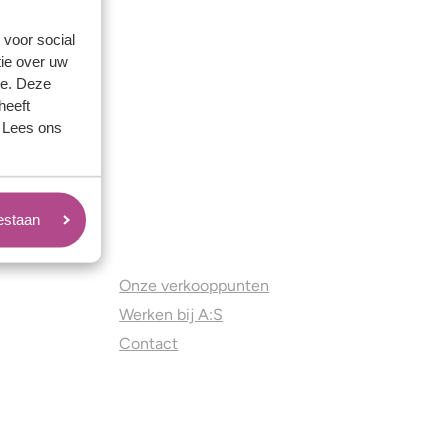
 voor social
ie over uw
se. Deze
heeft
. Lees ons
oestaan
Juweliers & Contact
Onze verkooppunten
Werken bij A:S
Contact