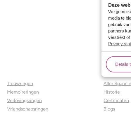
Deze webs
We gebruike
media te bi
gebruik van
partners ku
verstrekt o
Privacy sta
Details 
Ons aanbod
Over o
Trouwringen
Aller Spanni
Memoireringen
Historie
Verlovingsringen
Certificaten
Vriendschapsringen
Blogs