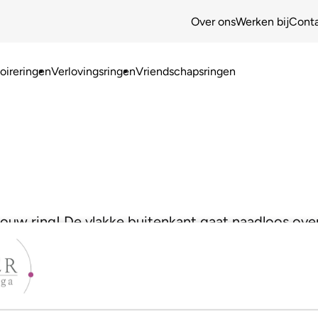
Over ons
Werken bij
Cont
ireringen
Verlovingsringen
Vriendschapsringen
jouw ring! De vlakke buitenkant gaat naadloos ove
oor een heel moderne look!