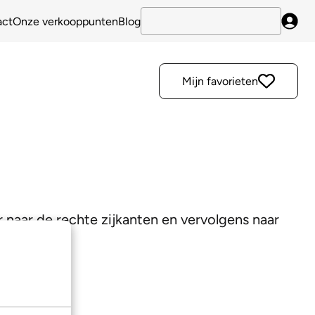
act
Onze verkooppunten
Blog
Inlo
Mijn favorieten
r naar de rechte zijkanten en vervolgens naar