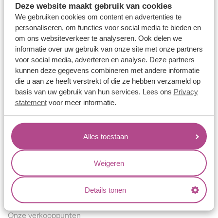
Deze website maakt gebruik van cookies
Verlovingsringen
We gebruiken cookies om content en advertenties te
Vriendschapsringen
personaliseren, om functies voor social media te bieden en
om ons websiteverkeer te analyseren. Ook delen we
Over ons
informatie over uw gebruik van onze site met onze partners
voor social media, adverteren en analyse. Deze partners
Aller Spanninga
kunnen deze gegevens combineren met andere informatie
Historie
die u aan ze heeft verstrekt of die ze hebben verzameld op
basis van uw gebruik van hun services. Lees ons
Privacy
Certificaten
statement
voor meer informatie.
Blogs
Jouw voordelen
Alles toestaan
Conflictvrije Materialen
Oneindig veel mogelijkheden
Weigeren
Kwaliteit
Details tonen
Juweliers & Contact
Onze verkooppunten