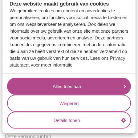
Deze website maakt gebruik van cookies
Verlovingsringen
We gebruiken cookies om content en advertenties te
Vriendschapsringen
personaliseren, om functies voor social media te bieden en
om ons websiteverkeer te analyseren. Ook delen we
Over ons
informatie over uw gebruik van onze site met onze partners
voor social media, adverteren en analyse. Deze partners
Aller Spanninga
kunnen deze gegevens combineren met andere informatie
Historie
die u aan ze heeft verstrekt of die ze hebben verzameld op
basis van uw gebruik van hun services. Lees ons
Privacy
Certificaten
statement
voor meer informatie.
Blogs
Jouw voordelen
Alles toestaan
Conflictvrije Materialen
Oneindig veel mogelijkheden
Weigeren
Kwaliteit
Details tonen
Juweliers & Contact
Onze verkooppunten