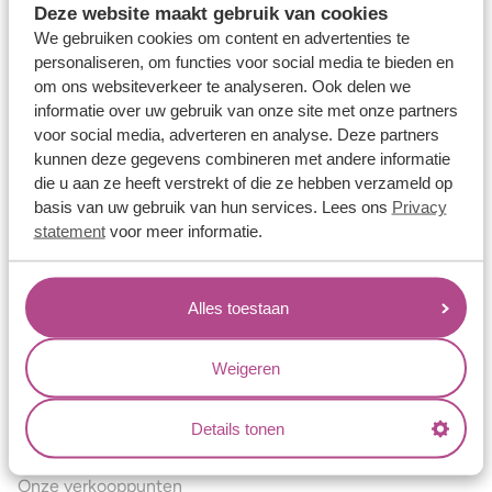
Deze website maakt gebruik van cookies
Verlovingsringen
We gebruiken cookies om content en advertenties te
Vriendschapsringen
personaliseren, om functies voor social media te bieden en
om ons websiteverkeer te analyseren. Ook delen we
Over ons
informatie over uw gebruik van onze site met onze partners
voor social media, adverteren en analyse. Deze partners
Aller Spanninga
kunnen deze gegevens combineren met andere informatie
Historie
die u aan ze heeft verstrekt of die ze hebben verzameld op
basis van uw gebruik van hun services. Lees ons
Privacy
Certificaten
statement
voor meer informatie.
Blogs
Jouw voordelen
Alles toestaan
Conflictvrije Materialen
Oneindig veel mogelijkheden
Weigeren
Kwaliteit
Details tonen
Juweliers & Contact
Onze verkooppunten