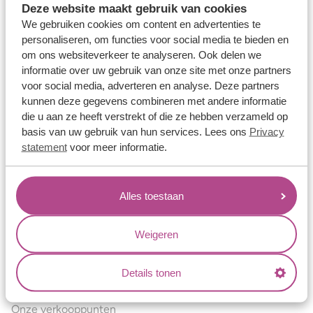
Deze website maakt gebruik van cookies
Verlovingsringen
We gebruiken cookies om content en advertenties te
Vriendschapsringen
personaliseren, om functies voor social media te bieden en
om ons websiteverkeer te analyseren. Ook delen we
Over ons
informatie over uw gebruik van onze site met onze partners
voor social media, adverteren en analyse. Deze partners
Aller Spanninga
kunnen deze gegevens combineren met andere informatie
Historie
die u aan ze heeft verstrekt of die ze hebben verzameld op
basis van uw gebruik van hun services. Lees ons
Privacy
Certificaten
statement
voor meer informatie.
Blogs
Jouw voordelen
Alles toestaan
Conflictvrije Materialen
Oneindig veel mogelijkheden
Weigeren
Kwaliteit
Details tonen
Juweliers & Contact
Onze verkooppunten