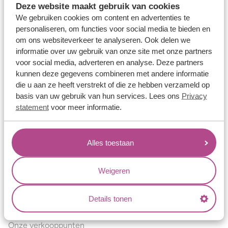
Deze website maakt gebruik van cookies
Verlovingsringen
We gebruiken cookies om content en advertenties te
Vriendschapsringen
personaliseren, om functies voor social media te bieden en
om ons websiteverkeer te analyseren. Ook delen we
Over ons
informatie over uw gebruik van onze site met onze partners
voor social media, adverteren en analyse. Deze partners
Aller Spanninga
kunnen deze gegevens combineren met andere informatie
Historie
die u aan ze heeft verstrekt of die ze hebben verzameld op
basis van uw gebruik van hun services. Lees ons
Privacy
Certificaten
statement
voor meer informatie.
Blogs
Jouw voordelen
Alles toestaan
Conflictvrije Materialen
Oneindig veel mogelijkheden
Weigeren
Kwaliteit
Details tonen
Juweliers & Contact
Onze verkooppunten